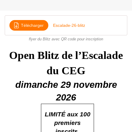
Télécharger
Escalade-26-blitz
flyer du Blitz avec QR code pour inscription
Open Blitz de l’Escalade
du CEG
dimanche 29 novembre
2026
LIMIT
É
aux 100
premiers
inscrits.