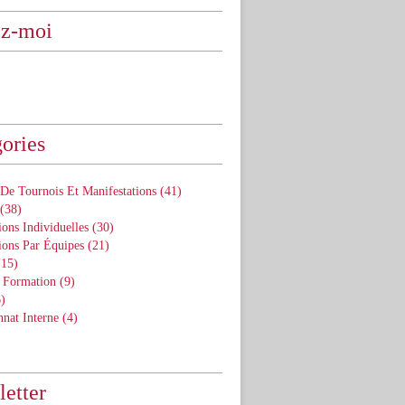
ez-moi
ories
De Tournois Et Manifestations
(41)
(38)
ons Individuelles
(30)
ions Par Équipes
(21)
15)
 Formation
(9)
)
nat Interne
(4)
etter