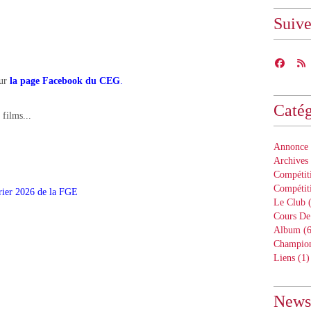
Suiv
ur
la page Facebook du CEG
.
Catég
 films...
Annonce 
Archives
Compétiti
Compétit
rier 2026 de la FGE
Le Club
(
Cours De
Album
(6
Champion
Liens
(1)
Newsl