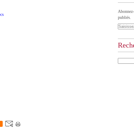
Abonnez-v
ecs
publiés.
Rech
0