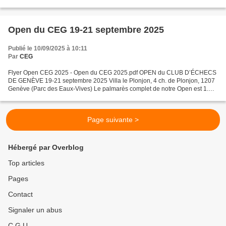
lan=20&art=1&rd=9&SNode=S0 1. MI Yohan...
Open du CEG 19-21 septembre 2025
Publié le 10/09/2025 à 10:11
Par
CEG
Flyer Open CEG 2025 - Open du CEG 2025.pdf OPEN du CLUB D’ÉCHECS
DE GENÈVE 19-21 septembre 2025 Villa le Plonjon, 4 ch. de Plonjon, 1207
Genève (Parc des Eaux-Vives) Le palmarès complet de notre Open est 1.
GMI Peng, Li Min 6,5/7 2. FM Colmenarès, Aurelio...
Page suivante >
Hébergé par Overblog
Top articles
Pages
Contact
Signaler un abus
C.G.U.