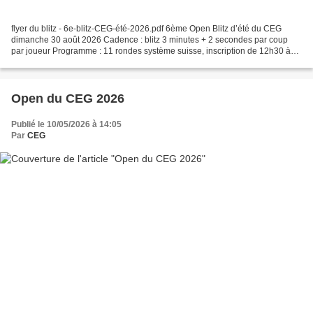
flyer du blitz - 6e-blitz-CEG-été-2026.pdf 6ème Open Blitz d’été du CEG
dimanche 30 août 2026 Cadence : blitz 3 minutes + 2 secondes par coup
par joueur Programme : 11 rondes système suisse, inscription de 12h30 à
13h00 et début à 13h30. Remise des...
Open du CEG 2026
Publié le 10/05/2026 à 14:05
Par
CEG