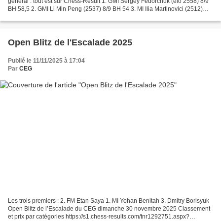
général : tout est sur Chess-Result 1. GMI Sergey Fedorchuk (elo 2558) 8/9
BH 58,5 2. GMI Li Min Peng (2537) 8/9 BH 54 3. MI Ilia Martinovici (2512)
7,5/9 BH 54,5 4. MI Tom Decuigniere...
Open Blitz de l'Escalade 2025
Publié le 11/11/2025 à 17:04
Par
CEG
Les trois premiers : 2. FM Etan Saya 1. MI Yohan Benitah 3. Dmitry Borisyuk
Open Blitz de l’Escalade du CEG dimanche 30 novembre 2025 Classement
et prix par catégories https://s1.chess-results.com/tnr1292751.aspx?