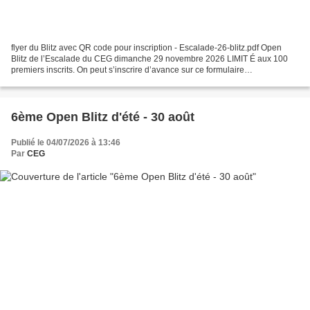
flyer du Blitz avec QR code pour inscription - Escalade-26-blitz.pdf Open
Blitz de l’Escalade du CEG dimanche 29 novembre 2026 LIMIT É aux 100
premiers inscrits. On peut s’inscrire d’avance sur ce formulaire
(recommandé), et sur votre portable avec le...
6ème Open Blitz d'été - 30 août
Publié le 04/07/2026 à 13:46
Par
CEG