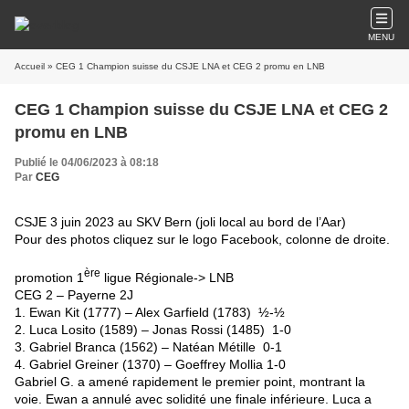
MENU
Accueil
» CEG 1 Champion suisse du CSJE LNA et CEG 2 promu en LNB
CEG 1 Champion suisse du CSJE LNA et CEG 2
promu en LNB
Publié le 04/06/2023 à 08:18
Par
CEG
CSJE 3 juin 2023 au SKV Bern (joli local au bord de l’Aar)
Pour des photos cliquez sur le logo Facebook, colonne de droite.
ère
promotion 1
ligue Régionale-> LNB
CEG 2 – Payerne 2J
1. Ewan Kit (1777) – Alex Garfield (1783) ½-½
2. Luca Losito (1589) – Jonas Rossi (1485) 1-0
3. Gabriel Branca (1562) – Natéan Métille 0-1
4. Gabriel Greiner (1370) – Goeffrey Mollia 1-0
Gabriel G. a amené rapidement le premier point, montrant la
voie. Ewan a annulé avec solidité une finale inférieure. Luca a