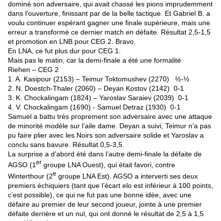
dominé son adversaire, qui avait chassé les pions imprudemment
dans l’ouverture, finissant par de la belle tactique. Et Gabriel B. a
voulu continuer espérant gagner une finale supérieure, mais une
erreur a transformé ce dernier match en défaite. Résultat 2,5-1,5
et promotion en LNB pour CEG 2. Bravo.
En LNA, ce fut plus dur pour CEG 1.
Mais pas le matin, car la demi-finale a été une formalité
Riehen – CEG 2
1. A. Kasipour (2153) – Teimur Toktomushev (2270) ½-½
2. N. Doestch-Thaler (2060) – Deyan Kostov (2142) 0-1
3. K. Chockalingam (1824) – Yaroslav Saraiev (2039) 0-1
4. V. Chockalingam (1690) - Samuel Detraz (1930) 0-1
Samuel a battu très proprement son adversaire avec une attaque
de minorité modèle sur l’aile dame. Deyan a suivi, Teimur n’a pas
pu faire plier avec les Noirs son adversaire solide et Yaroslav a
conclu sans bavure. Résultat 0,5-3,5.
La surprise a d’abord été dans l’autre demi-finale la défaite de
er
AGSO (1
groupe LNA Ouest), qui était favori, contre
e
Winterthour (2
groupe LNA Est). AGSO a interverti ses deux
premiers échiquiers (tant que l’écart elo est inférieur à 100 points,
c’est possible), ce qui ne fut pas une bonne idée, avec une
défaire au premier de leur second joueur, jointe à une premier
défaite derrière et un nul, qui ont donné le résultat de 2,5 à 1,5