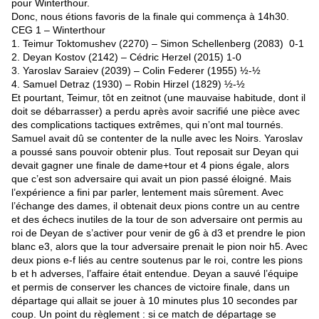
pour Winterthour.
Donc, nous étions favoris de la finale qui commença à 14h30.
CEG 1 – Winterthour
1. Teimur Toktomushev (2270) – Simon Schellenberg (2083) 0-1
2. Deyan Kostov (2142) – Cédric Herzel (2015) 1-0
3. Yaroslav Saraiev (2039) – Colin Federer (1955) ½-½
4. Samuel Detraz (1930) – Robin Hirzel (1829) ½-½
Et pourtant, Teimur, tôt en zeitnot (une mauvaise habitude, dont il
doit se débarrasser) a perdu après avoir sacrifié une pièce avec
des complications tactiques extrêmes, qui n’ont mal tournés.
Samuel avait dû se contenter de la nulle avec les Noirs. Yaroslav
a poussé sans pouvoir obtenir plus. Tout reposait sur Deyan qui
devait gagner une finale de dame+tour et 4 pions égale, alors
que c’est son adversaire qui avait un pion passé éloigné. Mais
l’expérience a fini par parler, lentement mais sûrement. Avec
l’échange des dames, il obtenait deux pions contre un au centre
et des échecs inutiles de la tour de son adversaire ont permis au
roi de Deyan de s’activer pour venir de g6 à d3 et prendre le pion
blanc e3, alors que la tour adversaire prenait le pion noir h5. Avec
deux pions e-f liés au centre soutenus par le roi, contre les pions
b et h adverses, l’affaire était entendue. Deyan a sauvé l’équipe
et permis de conserver les chances de victoire finale, dans un
départage qui allait se jouer à 10 minutes plus 10 secondes par
coup. Un point du règlement : si ce match de départage se