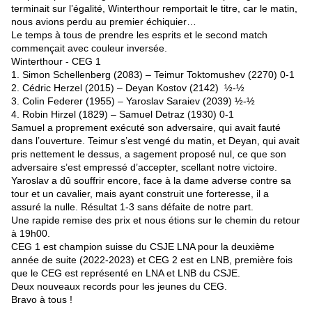
terminait sur l’égalité, Winterthour remportait le titre, car le matin,
nous avions perdu au premier échiquier…
Le temps à tous de prendre les esprits et le second match
commençait avec couleur inversée.
Winterthour - CEG 1
1. Simon Schellenberg (2083) – Teimur Toktomushev (2270) 0-1
2. Cédric Herzel (2015) – Deyan Kostov (2142) ½-½
3. Colin Federer (1955) – Yaroslav Saraiev (2039) ½-½
4. Robin Hirzel (1829) – Samuel Detraz (1930) 0-1
Samuel a proprement exécuté son adversaire, qui avait fauté
dans l’ouverture. Teimur s’est vengé du matin, et Deyan, qui avait
pris nettement le dessus, a sagement proposé nul, ce que son
adversaire s’est empressé d’accepter, scellant notre victoire.
Yaroslav a dû souffrir encore, face à la dame adverse contre sa
tour et un cavalier, mais ayant construit une forteresse, il a
assuré la nulle. Résultat 1-3 sans défaite de notre part.
Une rapide remise des prix et nous étions sur le chemin du retour
à 19h00.
CEG 1 est champion suisse du CSJE LNA pour la deuxième
année de suite (2022-2023) et CEG 2 est en LNB, première fois
que le CEG est représenté en LNA et LNB du CSJE.
Deux nouveaux records pour les jeunes du CEG.
Bravo à tous !