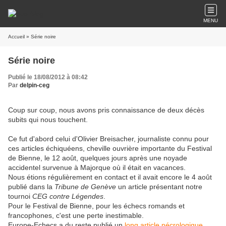
MENU
Accueil
» Série noire
Série noire
Publié le 18/08/2012 à 08:42
Par
delpin-ceg
Coup sur coup, nous avons pris connaissance de deux décès
subits qui nous touchent.
Ce fut d'abord celui d'Olivier Breisacher, journaliste connu pour
ces articles échiquéens, cheville ouvrière importante du Festival
de Bienne, le 12 août, quelques jours après une noyade
accidentel survenue à Majorque où il était en vacances.
Nous étions régulièrement en contact et il avait encore le 4 août
publié dans la
Tribune de Genève
un article présentant notre
tournoi
CEG contre Légendes
.
Pour le Festival de Bienne, pour les échecs romands et
francophones, c'est une perte inestimable.
Europe-Echecs a du reste publié un
long article nécrologique