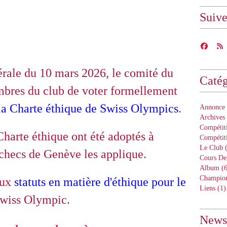
Suiv
rale du 10 mars 2026, le comité du
Catég
res du club de voter formellement
 la Charte éthique de Swiss Olympics
.
Annonce 
Archives
Compétiti
Charte éthique ont été adoptés à
Compétit
Le Club
(
échecs de Genève les applique.
Cours De
Album
(6
Champion
aux
statuts en matière d'éthique pour le
Liens
(1)
 Swiss Olympic.
Newsl