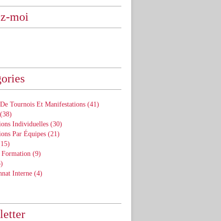
ez-moi
ories
De Tournois Et Manifestations
(41)
(38)
ons Individuelles
(30)
ions Par Équipes
(21)
15)
 Formation
(9)
)
nat Interne
(4)
etter