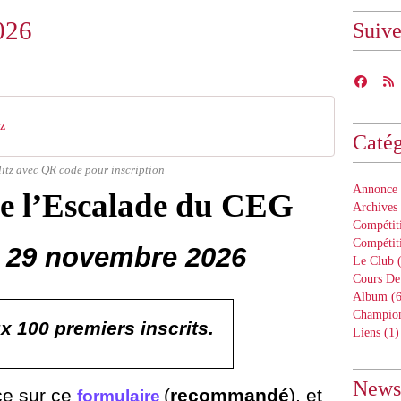
2026
Suiv
tz
Catég
litz avec QR code pour inscription
Annonce 
de l’Escalade du CEG
Archives
Compétiti
Compétit
 29 novembre 2026
Le Club
(
Cours De
Album
(6
Champion
x 100 premiers inscrits.
Liens
(1)
Newsl
ce sur ce
(
recommandé
), et
formulaire