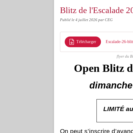
Blitz de l'Escalade 
Publié le
4 juillet 2026
par CEG
Télécharger
Escalade-26-bli
flyer du B
Open Blitz 
dimanche
LIMIT
É
au
On peut s’inscrire d’avan