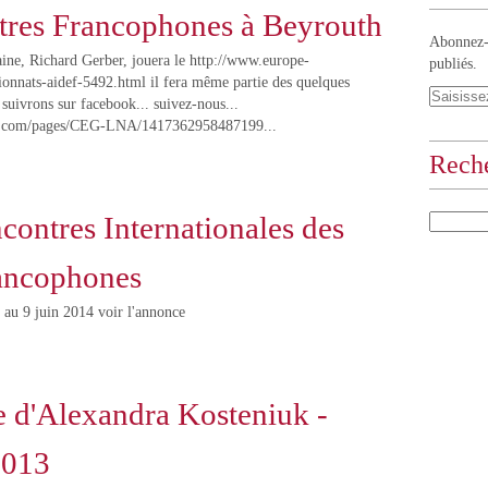
tres Francophones à Beyrouth
Abonnez-v
aine, Richard Gerber, jouera le http://www.europe-
publiés.
onnats-aidef-5492.html il fera même partie des quelques
 suivrons sur facebook... suivez-nous...
k.com/pages/CEG-LNA/1417362958487199...
Rech
ontres Internationales des
ancophones
au 9 juin 2014 voir l'annonce
 d'Alexandra Kosteniuk -
2013