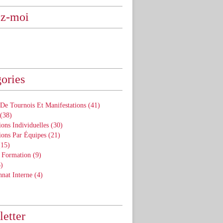
ez-moi
ories
De Tournois Et Manifestations
(41)
(38)
ons Individuelles
(30)
ions Par Équipes
(21)
15)
 Formation
(9)
)
nat Interne
(4)
etter