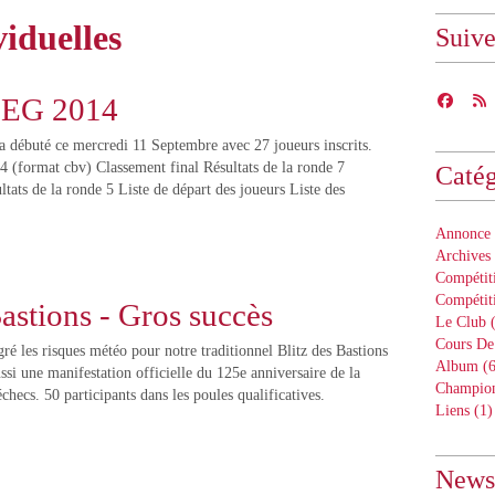
viduelles
Suiv
CEG 2014
débuté ce mercredi 11 Septembre avec 27 joueurs inscrits.
 4 (format cbv) Classement final Résultats de la ronde 7
Catég
ltats de la ronde 5 Liste de départ des joueurs Liste des
Annonce 
Archives
Compétiti
Compétit
Bastions - Gros succès
Le Club
(
Cours De
ré les risques météo pour notre traditionnel Blitz des Bastions
Album
(6
ussi une manifestation officielle du 125e anniversaire de la
Champion
checs. 50 participants dans les poules qualificatives.
Liens
(1)
Newsl