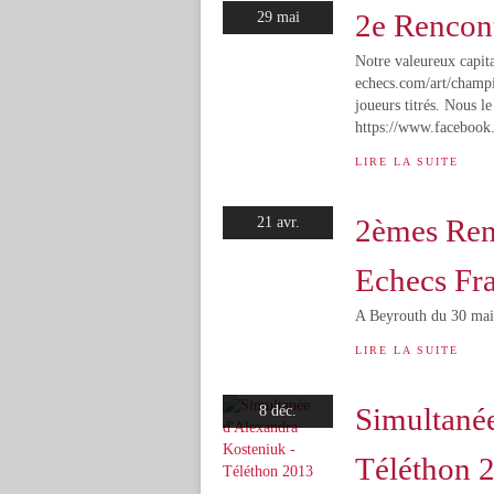
2e Rencon
29 mai
Notre valeureux capit
echecs.com/art/champi
joueurs titrés. Nous le
https://www.faceboo
LIRE LA SUITE
2èmes Renc
21 avr.
Echecs Fr
A Beyrouth du 30 mai 
LIRE LA SUITE
Simultanée
8 déc.
Téléthon 