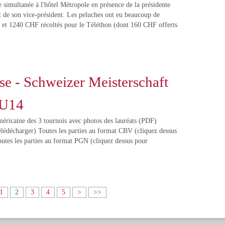
 simultanée à l'hôtel Métropole en présence de la présidente
 de son vice-président. Les peluches ont eu beaucoup de
ts et 1240 CHF récoltés pour le Téléthon (dont 160 CHF offerts
sse - Schweizer Meisterschaft
U14
méricaine des 3 tournois avec photos des lauréats (PDF)
élédécharger) Toutes les parties au format CBV (cliquez dessus
outes les parties au format PGN (cliquez dessus pour
1
2
3
4
5
>
>>