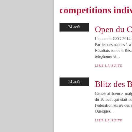
competitions indi
Open du 
24 août
L'open du CEG 2014 a 
Parties des rondes 1 à
Résultats ronde 6 Résu
téléphones et...
LIRE LA SUITE
Blitz des 
14 août
Grosse affluence, malg
du 10 août qui était a
Fédération suisse des é
Quelques...
LIRE LA SUITE