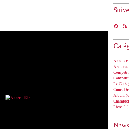
Suiv
Catég
Annonce 
Archives
Compétiti
Compétit
Le Club
(
Cours De
Album
(6
Champion
Liens
(1)
Newsl