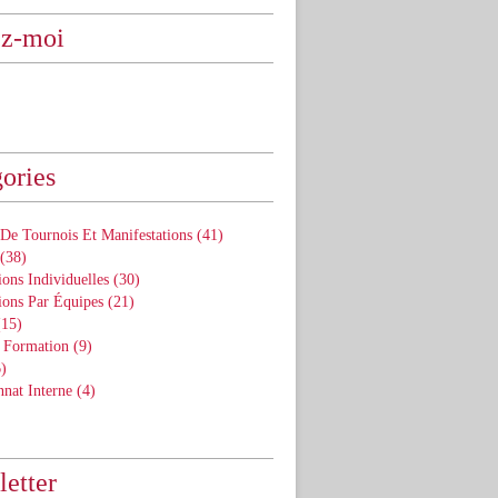
ez-moi
ories
De Tournois Et Manifestations
(41)
(38)
ons Individuelles
(30)
ions Par Équipes
(21)
15)
 Formation
(9)
)
nat Interne
(4)
etter