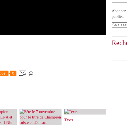
Abonnez-v
publiés.
Rech
post
0
Texts