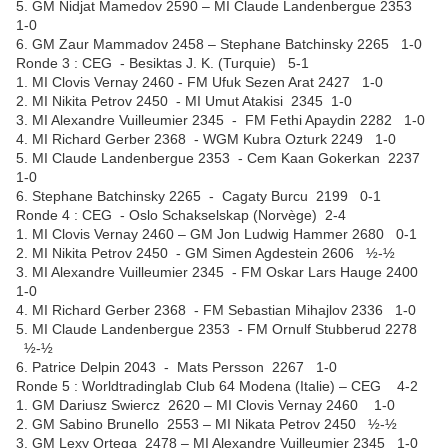
5. GM Nidjat Mamedov 2590 – MI Claude Landenbergue 2353
1-0
6. GM Zaur Mammadov 2458 – Stephane Batchinsky 2265 1-0
Ronde 3 : CEG - Besiktas J. K. (Turquie) 5-1
1. MI Clovis Vernay 2460 - FM Ufuk Sezen Arat 2427 1-0
2. MI Nikita Petrov 2450 - MI Umut Atakisi 2345 1-0
3. MI Alexandre Vuilleumier 2345 - FM Fethi Apaydin 2282 1-0
4. MI Richard Gerber 2368 - WGM Kubra Ozturk 2249 1-0
5. MI Claude Landenbergue 2353 - Cem Kaan Gokerkan 2237
1-0
6. Stephane Batchinsky 2265 - Cagaty Burcu 2199 0-1
Ronde 4 : CEG - Oslo Schakselskap (Norvège) 2-4
1. MI Clovis Vernay 2460 – GM Jon Ludwig Hammer 2680 0-1
2. MI Nikita Petrov 2450 - GM Simen Agdestein 2606 ½-½
3. MI Alexandre Vuilleumier 2345 - FM Oskar Lars Hauge 2400
1-0
4. MI Richard Gerber 2368 - FM Sebastian Mihajlov 2336 1-0
5. MI Claude Landenbergue 2353 - FM Ornulf Stubberud 2278
½-½
6. Patrice Delpin 2043 - Mats Persson 2267 1-0
Ronde 5 : Worldtradinglab Club 64 Modena (Italie) – CEG 4-2
1. GM Dariusz Swiercz 2620 – MI Clovis Vernay 2460 1-0
2. GM Sabino Brunello 2553 – MI Nikata Petrov 2450 ½-½
3. GM Lexy Ortega 2478 – MI Alexandre Vuilleumier 2345 1-0