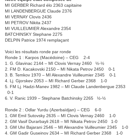
MI GERBER Richard élo 2363 capitaine
MI LANDENBERGUE Claude 2376
MI VERNAY Clovis 2436
MI PETROV Nikita 2437
MI VUILLEUMIER Alexandre 2354
BATCHINSKY Stephane 2275
DELPIN Patrice 1974 remplaçant
Voici les résultats ronde par ronde
Ronde 1 : Karpos (Macédoine) – CEG 2-4
1. G. Glavinac 2144 – MI Clovis Vernay 2460 ½-½
2. FM D. Kacakovski 2150 – MI Nikata Petrov 2450 0-1
3. B. Temkov 1970 – MI Alexandre Vuilleumier 2345 0-1
4. Lj. Gjorskev 2053 – MI Richard Gerber 2368 1-0
5. FM Lj. Hadzi-Manev 1982 – MI Claude Landenbergue 2353
0-1
6. V. Ranic 1939 – Stephane Batchinsky 2265 ½-½
Ronde 2 : Odlar Yurdu (Azerbaïdjan) – CEG 6-0
1. GM Emil Sutovsky 2635 – MI Clovis Vernay 2460 1-0
2. GM Vasif Durarbayli 2618 – MI Nikata Petrov 2450 1-0
3. GM Ulvi Bajarani 2546 – MI Alexandre Vuilleumier 2345 1-0
4. GM Gadir Guseinov 2634 – MI Richard Gerber 2368 1-0