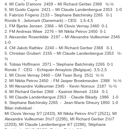
4. MI Carlo D’amore 2459 – MI Richard Gerber 2368 ½-½
5. MI Guido Caprio 2421 – MI Claude Landenbergue 2353 1-0
6. Fabrizio Frigerio 2133 – Stephane Batchinsky 2265 0-1
Ronde 6 : Jetsmark (Danemark) – CEG 1,5-4,5
1. FM Bjarke Jensen 2366 – MI Clovis Vernay 2460 0-1
2. FM Andreas Wiwe 2276 – MI Nikita Petrov 2450 0-1
3. Alexander Rosenkilde 2197 – MI Alexandre Vuilleumier 2345
1-0
4. CM Jakob Rathlev 2240 – MI Richard Gerber 2368 0-1
5. Christian Grubert 2155 – MI Claude Landenbergue 2353 ½-
½
6. Tobias Hoffmann 2071 – Stephane Batchinsky 2265 0-1
Ronde 7 : CEG - Echiquier Amaytois (Belgique) 3,5-2,5
1. MI Clovis Vernay 2460 – GM Twan Burg 2511 ½-½
2. MI Nikita Petrov 2450 - FM Jasper Broekmeulen 2388 ½-½
3. MI Alexandre Vuilleumier 2345 - Kevin Noiroux 2187 ½-½
4. MI Richard Gerber 2368 - Kastriot Memeti 2164 0-1
5. MI Claude Landenbergue 2353 - Claude Bikady 1986 1-0
6. Stephane Batchinsky 2265 - Jean-Marie Gheury 1850 1-0
Bilan individuel :
MI Clovis Vernay 3/7 (2433), MI Nikita Petrov 4½/7 (2521), MI
Alexandre Vuilleumier 3½/7 (2295), MI Richard Gerber 2½/7
(2203), MI Claude Landenbergue 4/7 (2286), Stéphane