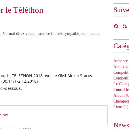
r le Téléthon
Suiv
. Normal direz-vous... mais ce fut très sympathique, merci et
Catég
Annonce 
Archives
Compétiti
ur le TELETHON 2018 avec le GMI Alexei Shirov
Compétit
 (30.11/1-2.12.2018)
Le Club
(
ci-dessous.
Cours De
Album
(6
Champion
Liens
(1)
hirov
Newsl