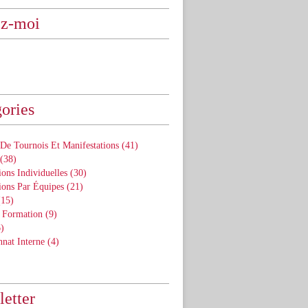
ez-moi
ories
De Tournois Et Manifestations
(41)
(38)
ons Individuelles
(30)
ions Par Équipes
(21)
15)
 Formation
(9)
)
nat Interne
(4)
etter