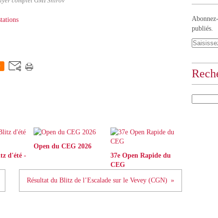
flyer complet GMI Shirov
Abonnez-v
tations
publiés.
0
Rech
Open du CEG 2026
z d'été -
37e Open Rapide du
CEG
Résultat du Blitz de l’Escalade sur le Vevey (CGN)