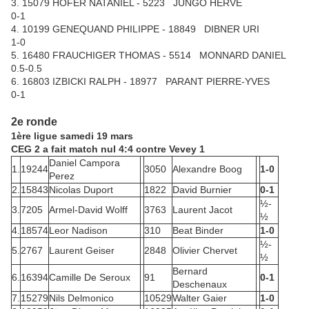
3. 15079 HOFER NATANIEL - 5223 JUNGO HERVE
0-1
4. 10199 GENEQUAND PHILIPPE - 18849 DIBNER URI
1-0
5. 16480 FRAUCHIGER THOMAS - 5514 MONNARD DANIEL
0.5-0.5
6. 16803 IZBICKI RALPH - 18977 PARANT PIERRE-YVES
0-1
2e ronde
1ère ligue samedi 19 mars
CEG 2 a fait match nul 4:4 contre Vevey 1
Daniel Campora
1.
19244
3050
Alexandre Boog
1-0
Perez
2.
15843
Nicolas Duport
1822
David Burnier
0-1
½-
3.
7205
Armel-David Wolff
3763
Laurent Jacot
½
4.
18574
Leor Nadison
310
Beat Binder
1-0
½-
5.
2767
Laurent Geiser
2848
Olivier Chervet
½
Bernard
6.
16394
Camille De Seroux
91
0-1
Deschenaux
7.
15279
Nils Delmonico
10529
Walter Gaier
1-0