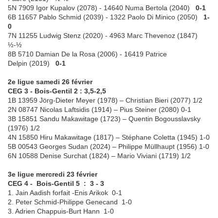
5N 7909 Igor Kupalov (2078) - 14640 Numa Bertola (2040)
0-1
6B 11657 Pablo Schmid (2039) - 1322 Paolo Di Minico (2050)
1-
0
7N 11255 Ludwig Stenz (2020) - 4963 Marc Thevenoz (1847)
½-½
8B 5710 Damian De la Rosa (2006) - 16419 Patrice
Delpin (2019)
0-1
2e ligue samedi 26 février
CEG 3 - Bois-Gentil 2 : 3,5-2,5
1B 13959 Jörg-Dieter Meyer (1978) – Christian Bieri (2077) 1/2
2N 08747 Nicolas Laftsidis (1914) – Pius Steiner (2080) 0-1
3B 15851 Sandu Makawitage (1723) – Quentin Bogousslavsky
(1976) 1/2
4N 15850 Hiru Makawitage (1817) – Stéphane Coletta (1945) 1-0
5B 00543 Georges Sudan (2024) – Philippe Müllhaupt (1956) 1-0
6N 10588 Denise Surchat (1824) – Mario Viviani (1719) 1/2
3e ligue mercredi 23 février
CEG 4 - Bois-Gentil 5 : 3 - 3
1. Jain Aadish forfait -Enis Arikok 0-1
2. Peter Schmid-Philippe Genecand 1-0
3. Adrien Chappuis-Burt Hann 1-0