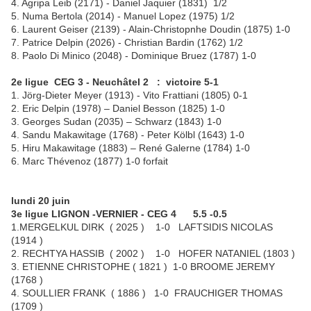
4. Agripa Leib (2171) - Daniel Jaquier (1831) 1/2
5. Numa Bertola (2014) - Manuel Lopez (1975) 1/2
6. Laurent Geiser (2139) - Alain-Christopnhe Doudin (1875) 1-0
7. Patrice Delpin (2026) - Christian Bardin (1762) 1/2
8. Paolo Di Minico (2048) - Dominique Bruez (1787) 1-0
2e ligue CEG 3 - Neuchâtel 2 : victoire 5-1
1. Jörg-Dieter Meyer (1913) - Vito Frattiani (1805) 0-1
2. Eric Delpin (1978) – Daniel Besson (1825) 1-0
3. Georges Sudan (2035) – Schwarz (1843) 1-0
4. Sandu Makawitage (1768) - Peter Kölbl (1643) 1-0
5. Hiru Makawitage (1883) – René Galerne (1784) 1-0
6. Marc Thévenoz (1877) 1-0 forfait
lundi 20 juin
3e ligue LIGNON -VERNIER - CEG 4 5.5 -0.5
1.MERGELKUL DIRK ( 2025 ) 1-0 LAFTSIDIS NICOLAS
(1914 )
2. RECHTYA HASSIB ( 2002 ) 1-0 HOFER NATANIEL (1803 )
3. ETIENNE CHRISTOPHE ( 1821 ) 1-0 BROOME JEREMY
(1768 )
4. SOULLIER FRANK ( 1886 ) 1-0 FRAUCHIGER THOMAS
(1709 )