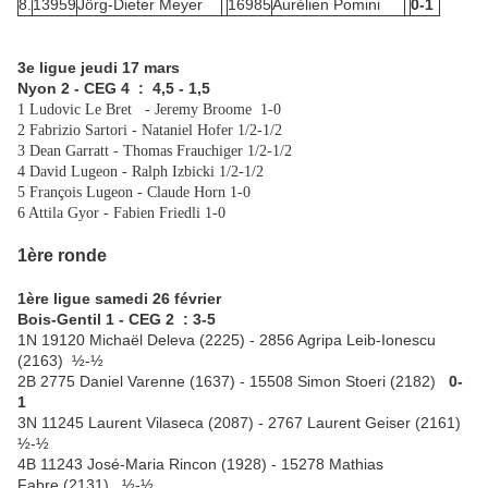
8.
13959
Jörg-Dieter Meyer
16985
Aurélien Pomini
0-1
3e ligue jeudi 17 mars
Nyon 2 - CEG 4 : 4,5 - 1,5
1 Ludovic Le Bret - Jeremy Broome 1-0
2 Fabrizio Sartori - Nataniel Hofer 1/2-1/2
3 Dean Garratt - Thomas Frauchiger
1/2-1/2
4 David Lugeon - Ralph Izbicki
1/2-1/2
5 François Lugeon - Claude Horn 1-0
6 Attila Gyor - Fabien Friedli 1-0
1ère ronde
1ère ligue samedi 26 février
Bois-Gentil 1 - CEG 2 : 3-5
1N 19120 Michaël Deleva (2225) - 2856 Agripa Leib-Ionescu
(2163) ½-½
2B 2775 Daniel Varenne (1637) - 15508 Simon Stoeri (2182)
0-
1
3N 11245 Laurent Vilaseca (2087) - 2767 Laurent Geiser (2161)
½-½
4B 11243 José-Maria Rincon (1928) - 15278 Mathias
Fabre (2131) ½-½