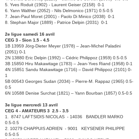
5. Yves Roduit (1902) - Laurent Geiser (2158) 0-1
6. Yann Walther (2052) - Nils Delmonico (1971) 0.5-0.5
7. Jean-Paul Moret (2001) - Paolo Di Minico (2038) 0-1
8. Stephan Major (1889) - Patrice Delpin (2031) 0-1
2e ligue samedi 16 avril
CEG 3 - Sion 1.5 - 4.5
1B 13959 Jörg-Dieter Meyer (1978) – Jean-Michel Paladini
(2051) 0-1
2N 13880 Eric Delpin (1992) – Cédric Philippoz (1959) 0.5-0.5
3B 15850 Hiru Makawitage (1783) – Jean-Yves Riand (1958) 0-1
4N 15851 Sandu Makawitage (1716) – David Philippoz (2101) 0-
1
5B 00543 Georges Sudan (2034) – Pierre-M. Rappaz (1965) 0.5-
0.5
6N 10588 Denise Surchat (1821) – Yann Bourban (1857) 0.5-0.5
3e ligue mercredi 13 avril
CEG 4 - AMATEURS 3 2.5 - 3.5
1. 8747 LAFTSIDIS NICOLAS - 14036 BANDLER MARKO
0.5-0.5
2. 10279 CHAPPUIS ADRIEN - 9001 KEYSENER PHILIPPE
0.5-0.5