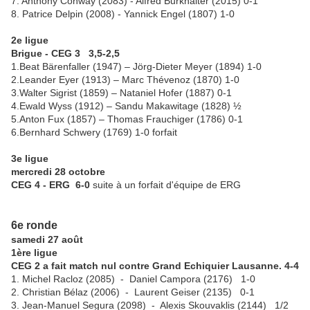
7. Anthony Conway (2083) - Alfred Burkhalter (2015) 0-1
8. Patrice Delpin (2008) - Yannick Engel (1807) 1-0
2e ligue
Brigue - CEG 3 3,5-2,5
1.Beat Bärenfaller (1947) – Jörg-Dieter Meyer (1894) 1-0
2.Leander Eyer (1913) – Marc Thévenoz (1870) 1-0
3.Walter Sigrist (1859) – Nataniel Hofer (1887) 0-1
4.Ewald Wyss (1912) – Sandu Makawitage (1828) ½
5.Anton Fux (1857) – Thomas Frauchiger (1786) 0-1
6.Bernhard Schwery (1769) 1-0 forfait
3e ligue
mercredi 28 octobre
CEG 4 - ERG 6-0
suite à un forfait d'équipe de ERG
6e ronde
samedi 27 août
1ère ligue
CEG 2 a fait match nul contre Grand Echiquier Lausanne. 4-4
1. Michel Racloz (2085) - Daniel Campora (2176) 1-0
2. Christian Bélaz (2006) - Laurent Geiser (2135) 0-1
3. Jean-Manuel Segura (2098) - Alexis Skouvaklis (2144) 1/2