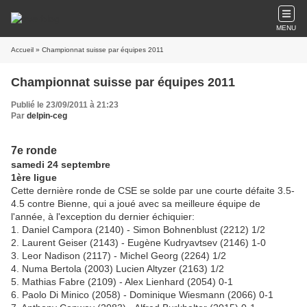
MENU
Accueil
» Championnat suisse par équipes 2011
Championnat suisse par équipes 2011
Publié le 23/09/2011 à 21:23
Par
delpin-ceg
7e ronde
samedi 24 septembre
1ère ligue
Cette dernière ronde de CSE se solde par une courte défaite 3.5-
4.5 contre Bienne, qui a joué avec sa meilleure équipe de
l'année, à l'exception du dernier échiquier:
1. Daniel Campora (2140) - Simon Bohnenblust (2212) 1/2
2. Laurent Geiser (2143) - Eugène Kudryavtsev (2146) 1-0
3. Leor Nadison (2117) - Michel Georg (2264) 1/2
4. Numa Bertola (2003) Lucien Altyzer (2163) 1/2
5. Mathias Fabre (2109) - Alex Lienhard (2054) 0-1
6. Paolo Di Minico (2058) - Dominique Wiesmann (2066) 0-1