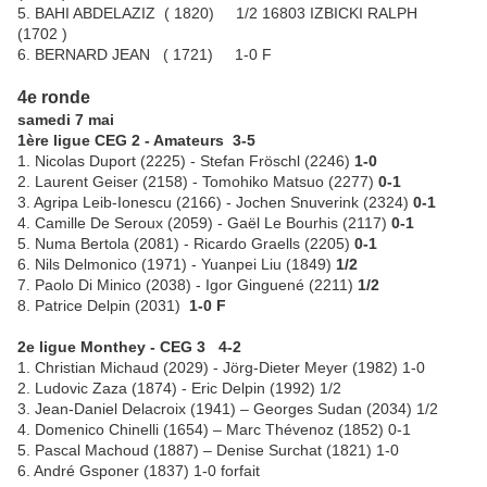
5. BAHI ABDELAZIZ ( 1820) 1/2 16803 IZBICKI RALPH
(1702 )
6. BERNARD JEAN ( 1721) 1-0 F
4e ronde
samedi 7 mai
1ère ligue CEG 2 - Amateurs 3-5
1. Nicolas Duport (2225) - Stefan Fröschl (2246)
1-0
2. Laurent Geiser (2158) - Tomohiko Matsuo (2277)
0-1
3. Agripa Leib-Ionescu (2166) - Jochen Snuverink (2324)
0-1
4. Camille De Seroux (2059) - Gaël Le Bourhis (2117)
0-1
5. Numa Bertola (2081) - Ricardo Graells (2205)
0-1
6. Nils Delmonico (1971) - Yuanpei Liu (1849)
1/2
7. Paolo Di Minico (2038) - Igor Ginguené (2211)
1/2
8. Patrice Delpin (2031)
1-0 F
2e ligue Monthey - CEG 3 4-2
1. Christian Michaud (2029) - Jörg-Dieter Meyer (1982) 1-0
2. Ludovic Zaza (1874) - Eric Delpin (1992) 1/2
3. Jean-Daniel Delacroix (1941) – Georges Sudan (2034) 1/2
4. Domenico Chinelli (1654) – Marc Thévenoz (1852) 0-1
5. Pascal Machoud (1887) – Denise Surchat (1821) 1-0
6. André Gsponer (1837) 1-0 forfait