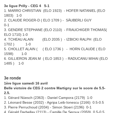
3e ligue Prilly - CEG 4 5-1
1. MARRO CHRISTIAN (ELO 1923) - HOFER NATANIEL (ELO
1803) 1-0
2. CLAUDE ROGER-D ( ELO 1709 ) - SÄUBERLI GUY
0-1
3. GENDRE STEPHANE (ELO 2110) - FRAUCHIGER THOMAS(
ELO 1710) 1-0
4. TCHEAU ALAIN (ELO 2035 ) - IZBICKI RALPH (ELO
1702 ) 1-0
5. CHOLLET ALAIN ( ( ELO 1736 ) - HORN CLAUDE ( ELO
1598) 1-0
6. GILLIERON JEAN.M ( ELO 1853 ) - RADUCANU MIHAI (ELO
1485 ) 1-0
3e ronde
1ère ligue samedi 16 avril
Belle victoire de CEG 2 contre Martigny sur le score de 5.5-
2.5.
1. Gérard Nüesch (2363) - Daniel Campora (2179) 1-0
2. Léonard Besse (2032) - Agripa Leib-Ionescu (2166) 0.5-0.5
3. Pierre Perruchoud (2034) - Simon Stoeri (2196) 0-1
4. Gérald Darbellay (2113) - Camille De Seroux (2059) 0.5-0.5