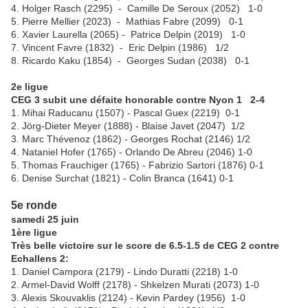
4. Holger Rasch (2295) - Camille De Seroux (2052) 1-0
5. Pierre Mellier (2023) - Mathias Fabre (2099) 0-1
6. Xavier Laurella (2065) - Patrice Delpin (2019) 1-0
7. Vincent Favre (1832) - Eric Delpin (1986) 1/2
8. Ricardo Kaku (1854) - Georges Sudan (2038) 0-1
2e ligue
CEG 3 subit une défaite honorable contre Nyon 1 2-4
1. Mihai Raducanu (1507) - Pascal Guex (2219) 0-1
2. Jörg-Dieter Meyer (1888) - Blaise Javet (2047) 1/2
3. Marc Thévenoz (1862) - Georges Rochat (2146) 1/2
4. Nataniel Hofer (1765) - Orlando De Abreu (2046) 1-0
5. Thomas Frauchiger (1765) - Fabrizio Sartori (1876) 0-1
6. Denise Surchat (1821) - Colin Branca (1641) 0-1
5e ronde
samedi 25 juin
1ère ligue
Très belle victoire sur le score de 6.5-1.5 de CEG 2 contre
Echallens 2:
1. Daniel Campora (2179) - Lindo Duratti (2218) 1-0
2. Armel-David Wolff (2178) - Shkelzen Murati (2073) 1-0
3. Alexis Skouvaklis (2124) - Kevin Pardey (1956) 1-0