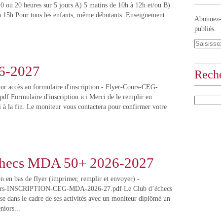
 ou 20 heures sur 5 jours A) 5 matins de 10h à 12h et/ou B)
à 15h Pour tous les enfants, même débutants. Enseignement
Abonnez-v
publiés.
6-2027
Rech
ur accès au formulaire d'inscription - Flyer-Cours-CEG-
 Formulaire d'inscription ici Merci de le remplir en
i à la fin. Le moniteur vous contactera pour confirmer votre
checs MDA 50+ 2026-2027
on en bas de flyer (imprimer, remplir et envoyer) -
s-INSCRIPTION-CEG-MDA-2026-27.pdf Le Club d’échecs
e dans le cadre de ses activités avec un moniteur diplômé un
niors...