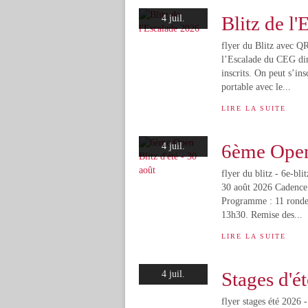
Blitz de l
4 juil.
flyer du Blitz avec QR
l’Escalade du CEG d
inscrits. On peut s’in
portable avec le...
LIRE LA SUITE
6ème Open 
4 juil.
flyer du blitz - 6e-b
30 août 2026 Cadence 
Programme : 11 rondes
13h30. Remise des...
LIRE LA SUITE
Stages d'é
4 juil.
flyer stages été 2026 -