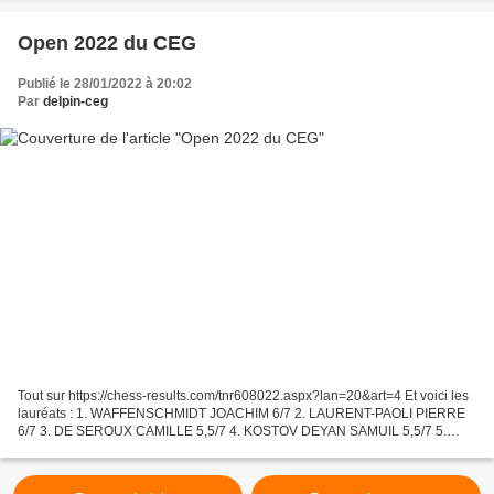
Open 2022 du CEG
Publié le 28/01/2022 à 20:02
Par
delpin-ceg
Tout sur https://chess-results.com/tnr608022.aspx?lan=20&art=4 Et voici les
lauréats : 1. WAFFENSCHMIDT JOACHIM 6/7 2. LAURENT-PAOLI PIERRE
6/7 3. DE SEROUX CAMILLE 5,5/7 4. KOSTOV DEYAN SAMUIL 5,5/7 5.
GERBER RICHARD 5/7 ex aequo 5. SADHEGI PURYA 5/7...