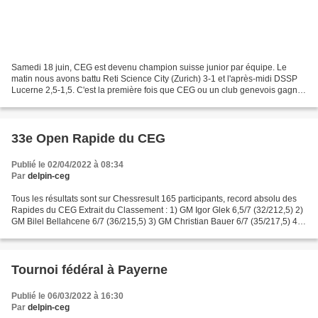
Samedi 18 juin, CEG est devenu champion suisse junior par équipe. Le
matin nous avons battu Reti Science City (Zurich) 3-1 et l'après-midi DSSP
Lucerne 2,5-1,5. C'est la première fois que CEG ou un club genevois gagne
le championnat junior LNA. https://www.swisschess.ch/news-juniors/ce-
geneve-remporte-pour-la-premiere-fois-le-csje.html...
33e Open Rapide du CEG
Publié le 02/04/2022 à 08:34
Par
delpin-ceg
Tous les résultats sont sur Chessresult 165 participants, record absolu des
Rapides du CEG Extrait du Classement : 1) GM Igor Glek 6,5/7 (32/212,5) 2)
GM Bilel Bellahcene 6/7 (36/215,5) 3) GM Christian Bauer 6/7 (35/217,5) 4)
GM Vadim Milov 6/7 (34/218,5)...
Tournoi fédéral à Payerne
Publié le 06/03/2022 à 16:30
Par
delpin-ceg