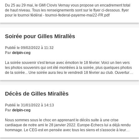
Du 25 au 29 mai, le GMI Clovis Vernay vous propose un encadrement total
de haut niveau. Tous les renseignements sont sur le flyer ci-dessous. flyer
pour le tournoi fédéral - tournoi-federal-payerne-mai22-FR.pdf
Soirée pour Gilles Mirallès
Publié le 09/02/2022 à 11:32
Par
delpin-ceg
La soirée souvenir s'est tenue avec émotion le 18 février. Voici un lien vers
les photos souvenirs qui ont été montrées à la soirée, plus quelques photos
de la soirée... Une soirée aura lieu le vendredi 18 février au club. Ouverture
des portes à 18h00...
Décès de Gilles Mirallès
Publié le 31/01/2022 à 14:13
Par
delpin-ceg
Nous sommes sous le choc en apprenant le décès suite à une crise
cardiaque de notre ami le 28 janvier 2022. Europe-Echecs lui a déjà rendu
hommage. Le CEG est en pensée avec tous les siens et s'associe à leur
immense peine. Le comité du club décidera...