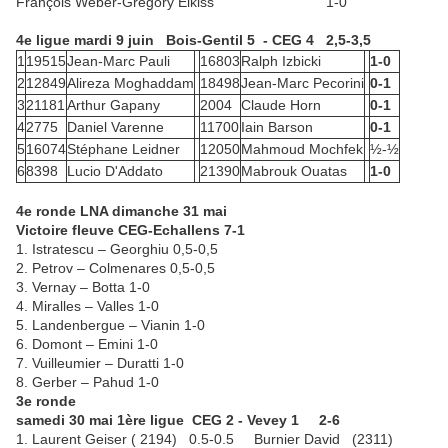
François Weber-Gregory Elkiss 1-0
4e ligue mardi 9 juin Bois-Gentil 5 - CEG 4 2,5-3,5
1
19515
Jean-Marc Pauli
16803
Ralph Izbicki
1-0
2
12849
Alireza Moghaddam
18498
Jean-Marc Pecorini
0-1
3
21181
Arthur Gapany
2004
Claude Horn
0-1
4
2775
Daniel Varenne
11700
Iain Barson
0-1
5
16074
Stéphane Leidner
12050
Mahmoud Mochfek
½-½
6
8398
Lucio D'Addato
21390
Mabrouk Ouatas
1-0
4e ronde LNA dimanche 31 mai
Victoire fleuve CEG-Echallens 7-1
1. Istratescu – Georghiu 0,5-0,5
2. Petrov – Colmenares 0,5-0,5
3. Vernay – Botta 1-0
4. Miralles – Valles 1-0
5. Landenbergue – Vianin 1-0
6. Domont – Emini 1-0
7. Vuilleumier – Duratti 1-0
8. Gerber – Pahud 1-0
3e ronde
samedi 30 mai 1ère ligue CEG 2 - Vevey 1 2-6
1. Laurent Geiser ( 2194) 0.5-0.5 Burnier David (2311)