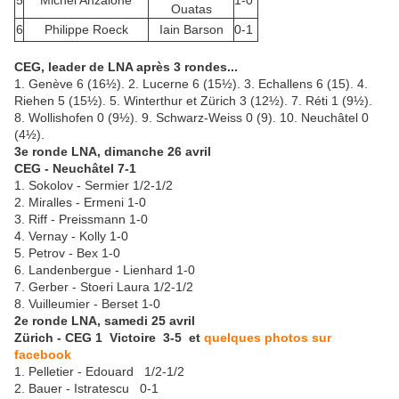
5
Michel Anzalone
1-0
Ouatas
6
Philippe Roeck
Iain Barson
0-1
CEG, leader de LNA après 3 rondes...
1. Genève 6 (16½). 2. Lucerne 6 (15½). 3. Echallens 6 (15). 4.
Riehen 5 (15½). 5. Winterthur et Zürich 3 (12½). 7. Réti 1 (9½).
8. Wollishofen 0 (9½). 9. Schwarz-Weiss 0 (9). 10. Neuchâtel 0
(4½).
3e ronde LNA, dimanche 26 avril
CEG - Neuchâtel 7-1
1. Sokolov - Sermier 1/2-1/2
2. Miralles - Ermeni 1-0
3. Riff - Preissmann 1-0
4. Vernay - Kolly 1-0
5. Petrov - Bex 1-0
6. Landenbergue - Lienhard 1-0
7. Gerber - Stoeri Laura 1/2-1/2
8. Vuilleumier - Berset 1-0
2e ronde
LNA, samedi 25 avril
Zürich - CEG 1 Victoire 3-5 et
quelques photos sur
facebook
1. Pelletier - Edouard 1/2-1/2
2. Bauer - Istratescu 0-1