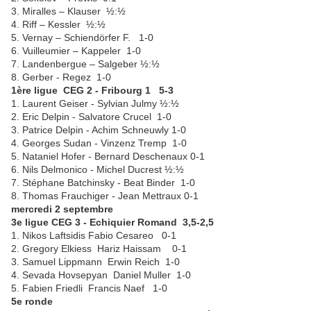
3. Miralles – Klauser ½:½
4. Riff – Kessler ½:½
5. Vernay – Schiendörfer F. 1-0
6. Vuilleumier – Kappeler 1-0
7. Landenbergue – Salgeber ½:½
8. Gerber - Regez 1-0
1ère ligue CEG 2 - Fribourg 1 5-3
1. Laurent Geiser - Sylvian Julmy
½:½
2. Eric Delpin - Salvatore Crucel 1-0
3. Patrice Delpin - Achim Schneuwly 1-0
4. Georges Sudan - Vinzenz Tremp 1-0
5. Nataniel Hofer - Bernard Deschenaux 0-1
6. Nils Delmonico - Michel Ducrest
½:½
7. Stéphane Batchinsky - Beat Binder 1-0
8. Thomas Frauchiger - Jean Mettraux 0-1
mercredi 2 septembre
3e ligue CEG 3 - Echiquier Romand 3,5-2,5
1. Nikos Laftsidis Fabio Cesareo 0-1
2. Gregory Elkiess Hariz Haissam 0-1
3. Samuel Lippmann Erwin Reich 1-0
4. Sevada Hovsepyan Daniel Muller 1-0
5. Fabien Friedli Francis Naef 1-0
5e ronde