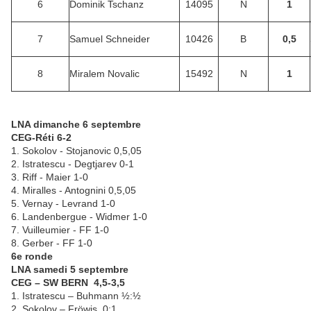
6
Dominik Tschanz
14095
N
1
7
Samuel Schneider
10426
B
0,5
8
Miralem Novalic
15492
N
1
LNA dimanche 6 septembre
CEG-Réti 6-2
1. Sokolov - Stojanovic 0,5,05
2. Istratescu - Degtjarev 0-1
3. Riff - Maier 1-0
4. Miralles - Antognini 0,5,05
5. Vernay - Levrand 1-0
6. Landenbergue - Widmer 1-0
7. Vuilleumier - FF 1-0
8. Gerber - FF 1-0
6e ronde
LNA samedi 5 septembre
CEG – SW BERN 4,5-3,5
1. Istratescu – Buhmann ½:½
2. Sokolov – Fröwis 0:1