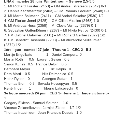
LNA dimanche 28 juin Winterthour – Genève 2,5-5,5
1. MI Richard Forster (2459) – GM Andreï Istratescu (2647) 0-1
2. Dennis Kaczmarczyk (2403) – GM Romain Edouard (2648) 0-1
3. MI Martin Ballmann (2411) – GM Andrei Sokolov (2530) 1/2
4. GM Florian Jenni (2425) – GM Gilles Miralles (2468) 1-0
5. MI Andreas Huss (2358) – MI Clovis Vernay (2379) 0-1
6. Sebastian Gattenlöhner ( 2267) – MI Nikita Petrov (2430) 0-1
7. FM Gabriel Gähwiler (2331) – MI Richard Gerber (2377) 1/2
8. FM Benedict Hasenohr (2293) – MI Alexandre Vuilleumier
(2372) 1/2
1ère ligue samedi 27 juin Thoune 1 - CEG 2 5-3
Martijn Engelbats 1 Daniel Campora 0
Martin Roth 0.5 Laurent Geiser 0.5
Simon Künzli 0.5 Patrice Delpin 0.5
Bernhard Meyer 1 Eric Delpin 0
Reto Marti 0.5 Nils Delmonico 0.5
Heinz Ryser 0 Georges Sudan 1
Thomas Bien 0.5 Sevada Hovsepyan 0.5
René finger 1 Tiberiu Laticevschi 0
3e ligue mercredi 24 juin CEG 3- Renens 1 large victoire 5-
1
Gregory Elkiess - Samuel Soutter 1-0
Victoras Zelannikovas - Jarnjak Zlatco 1/2-1/2
Thomas frauchiger - Jean-François Dupuis 1-0