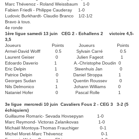
Marc Thévenoz - Roland Weissbaum 1-0
Fabien Friedli - Philippe Cauderay 1-0
Ludovic Burkhardt- Claudio Branco 1/2-1/2
Bravo à tous.
4e ronde
1ère ligue samedi 13 juin CEG 2 - Echallens 2 victoire 4,5-
3,5
Joueurs Points Joueurs Points
Armel-David Wolff 0.5 Sylvain Carré 0.5
Laurent Geiser 0 Julien Fageot 1
Edoardo Daverio 1 A.-Christophe Doudin 0
Eric Delpin 1 Steenhuis Jan 0
Patrice Delpin 0 Daniel Stroppa 1
Georges Sudan 1 Quentin Roussev 0
Nils Delmonico 1 Johann Williams 0
Nataniel Hofer 0 Pascal Rolle 1
3e ligue mercredi 10 juin Cavaliers Fous 2 - CEG 3 3-2 (5
échiquiers)
Guillaume Romaric- Sevada Hovsepyan 1-0
Marc Reymond- Victoras Zelanikovas 1-0
Michaël Montoya-Thomas Frauchiger 0-1
Michel Moret-Marc Thévenoz 0-1