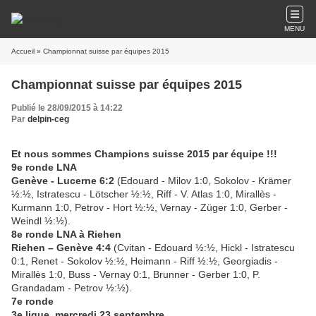
MENU
Accueil
» Championnat suisse par équipes 2015
Championnat suisse par équipes 2015
Publié le 28/09/2015 à 14:22
Par
delpin-ceg
Et nous sommes Champions suisse 2015 par équipe !!!
9e ronde LNA
Genève - Lucerne 6:2
(Edouard - Milov 1:0, Sokolov - Krämer
½:½, Istratescu - Lötscher ½:½, Riff - V. Atlas 1:0, Mirallès -
Kurmann 1:0, Petrov - Hort ½:½, Vernay - Züger 1:0, Gerber -
Weindl ½:½).
8e ronde LNA à Riehen
Riehen – Genève 4:4
(Cvitan - Edouard ½:½, Hickl - Istratescu
0:1, Renet - Sokolov ½:½, Heimann - Riff ½:½, Georgiadis -
Mirallès 1:0, Buss - Vernay 0:1, Brunner - Gerber 1:0, P.
Grandadam - Petrov ½:½).
7e ronde
3e ligue, mercredi 23 septembre