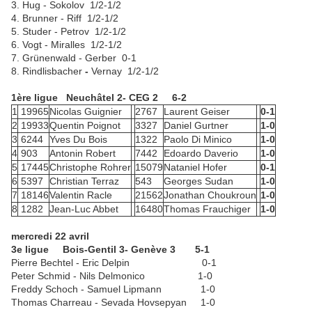
3. Hug - Sokolov
1/2-1/2
4. Brunner -
Riff
1/2-1/2
5. Studer - Petrov
1/2-1/2
6. Vogt -
Miralles
1/2-1/2
7. Grünenwald - Gerber
0-1
8. Rindlisbacher
-
Vernay
1/2-1/2
1ère ligue Neuchâtel 2- CEG 2 6-2
1
19965
Nicolas Guignier
2767
Laurent Geiser
0-1
2
19933
Quentin Poignot
3327
Daniel Gurtner
1-0
3
6244
Yves Du Bois
1322
Paolo Di Minico
1-0
4
903
Antonin Robert
7442
Edoardo Daverio
1-0
5
17445
Christophe Rohrer
15079
Nataniel Hofer
0-1
6
5397
Christian Terraz
543
Georges Sudan
1-0
7
18146
Valentin Racle
21562
Jonathan Choukroun
1-0
8
1282
Jean-Luc Abbet
16480
Thomas Frauchiger
1-0
mercredi 22 avril
3e ligue
Bois-Gentil 3- Genève 3 5-1
Pierre Bechtel - Eric Delpin 0-1
Peter Schmid - Nils Delmonico 1-0
Freddy Schoch - Samuel Lipmann 1-0
Thomas Charreau - Sevada Hovsepyan 1-0