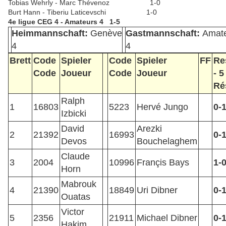
Tobias Wehrly - Marc Thévenoz 1-0
Burt Hann - Tiberiu Laticevschi 1-0
4e ligue CEG 4 - Amateurs 4 1-5
Heimmannschaft:
Genève
Gastmannschaft:
Amate
4
4
Brett
Code
Spieler
Code
Spieler
FF
Re
Code
Joueur
Code
Joueur
- 5
Ré
Ralph
1
16803
5223
Hervé Jungo
0-
Izbicki
David
Arezki
2
21392
16993
0-
Devos
Bouchelaghem
Claude
3
2004
10996
Françis Bays
1-
Horn
Mabrouk
4
21390
18849
Uri Dibner
0-
Ouatas
Victor
5
2356
21911
Michael Dibner
0-
Hakim