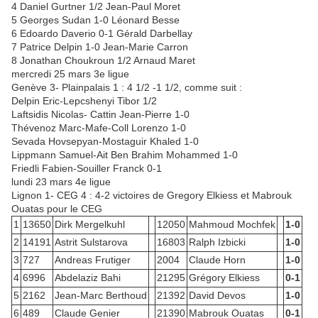
4 Daniel Gurtner 1/2 Jean-Paul Moret
5 Georges Sudan 1-0 Léonard Besse
6 Edoardo Daverio 0-1 Gérald Darbellay
7 Patrice Delpin 1-0 Jean-Marie Carron
8 Jonathan Choukroun 1/2 Arnaud Maret
mercredi 25 mars 3e ligue
Genève 3- Plainpalais 1 : 4 1/2 -1 1/2, comme suit :
Delpin Eric-Lepcshenyi Tibor 1/2
Laftsidis Nicolas- Cattin Jean-Pierre 1-0
Thévenoz Marc-Mafe-Coll Lorenzo 1-0
Sevada Hovsepyan-Mostaguir Khaled 1-0
Lippmann Samuel-Ait Ben Brahim Mohammed 1-0
Friedli Fabien-Souiller Franck 0-1
lundi 23 mars 4e ligue
Lignon 1- CEG 4 : 4-2 victoires de Gregory Elkiess et Mabrouk
Ouatas pour le CEG
1
13650
Dirk Mergelkuhl
12050
Mahmoud Mochfek
1-0
2
14191
Astrit Sulstarova
16803
Ralph Izbicki
1-0
3
727
Andreas Frutiger
2004
Claude Horn
1-0
4
6996
Abdelaziz Bahi
21295
Grégory Elkiess
0-1
5
2162
Jean-Marc Berthoud
21392
David Devos
1-0
6
489
Claude Genier
21390
Mabrouk Ouatas
0-1