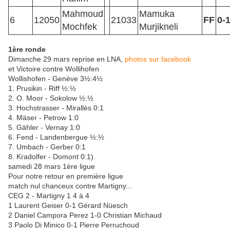
Mahmoud
Mamuka
6
12050
21033
FF
0-
Mochfek
Murjikneli
1ère ronde
Dimanche 29 mars reprise en LNA,
photos sur facebook
et Victoire contre Wollihofen
Wollishofen - Genève 3½:4½
1. Prusikin - Riff ½:½
2. O. Moor - Sokolow ½:½
3. Hochstrasser - Mirallès 0:1
4. Mäser - Petrow 1:0
5. Gähler - Vernay 1:0
6. Fend - Landenbergue ½:½
7. Umbach - Gerber 0:1
​8. Kradolfer - Domont 0:1).
samedi 28 mars 1ère ligue
Pour notre retour en première ligue
match nul chanceux contre Martigny...
CEG 2 - Martigny 1 4 à 4
1 Laurent Geiser 0-1 Gérard Nüesch
2 Daniel Campora Perez 1-0 Christian Michaud
3 Paolo Di Minico 0-1 Pierre Perruchoud