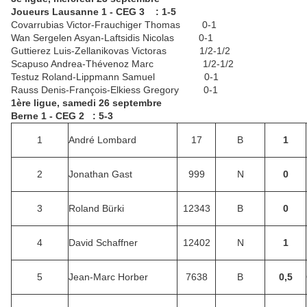
Joueurs Lausanne 1 - CEG 3 : 1-5
Covarrubias Victor-Frauchiger Thomas 0-1
Wan Sergelen Asyan-Laftsidis Nicolas 0-1
Guttierez Luis-Zellanikovas Victoras 1/2-1/2
Scapuso Andrea-Thévenoz Marc 1/2-1/2
Testuz Roland-Lippmann Samuel 0-1
Rauss Denis-François-Elkiess Gregory 0-1
1ère ligue, samedi 26 septembre
Berne 1 - CEG 2 : 5-3
1
André Lombard
17
B
1
2
Jonathan Gast
999
N
0
3
Roland Bürki
12343
B
0
4
David Schaffner
12402
N
1
5
Jean-Marc Horber
7638
B
0,5