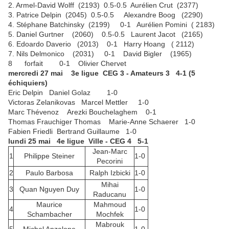
2. Armel-David Wolff (2193)
0.5-0.5
Aurélien Crut (2377)
3. Patrice Delpin (2045)
0.5-0.5
Alexandre Boog (2290)
4. Stéphane Batchinsky (2199) 0-1 Aurélien Pomini ( 2183)
5. Daniel Gurtner (2060)
0.5-0.5
Laurent Jacot (2165)
6. Edoardo Daverio (2013) 0-1 Harry Hoang ( 2112)
7. Nils Delmonico (2031) 0-1 David Bigler (1965)
8 forfait 0-1 Olivier Chervet
mercredi 27 mai 3e ligue CEG 3 - Amateurs 3 4-1 (5
échiquiers)
Eric Delpin Daniel Golaz 1-0
Victoras Zelanikovas Marcel Mettler 1-0
Marc Thévenoz Arezki Bouchelaghem 0-1
Thomas Frauchiger Thomas Marie-Anne Schaerer 1-0
Fabien Friedli Bertrand Guillaume 1-0
lundi 25 mai 4e ligue Ville - CEG 4 5-1
Jean-Marc
1
Philippe Steiner
1-0
Pecorini
2
Paulo Barbosa
Ralph Izbicki
1-0
Mihai
3
Quan Nguyen Duy
1-0
Raducanu
Maurice
Mahmoud
4
1-0
Schambacher
Mochfek
Mabrouk