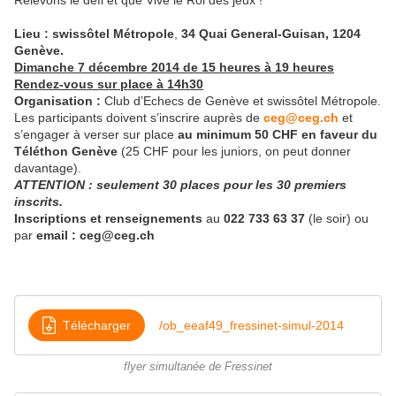
Relevons le défi et que Vive le Roi des jeux !
Lieu :
swissôtel Métropole
,
34 Quai General-Guisan, 1204
Genève.
Dimanche 7 décembre 2014
de 15 heures à 19 heures
Rendez-vous sur place à 14h30
Organisation :
Club d’Echecs de Genève et swissôtel Métropole.
Les participants doivent s’inscrire auprès de
ceg@ceg.ch
et
s’engager à verser sur place
au minimum
50 CHF en faveur du
Téléthon Genève
(25 CHF pour les juniors, on peut donner
davantage).
ATTENTION : seulement 30 places pour les 30 premiers
inscrits.
Inscriptions et renseignements
au
022 733 63 37
(le soir) ou
par
email
: ceg@ceg.ch
Télécharger
/ob_eeaf49_fressinet-simul-2014
flyer simultanée de Fressinet