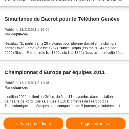
Premier senior Alexandre ROSNER (1485) 18e...
Simultanée de Bacrot pour le Téléthon Genève
Publié le 13/11/2011 à 10:00
Par
delpin-ceg
Résultat : 31 participants 28 victoires pour Etienne Bacrot 3 matchs nuls
contre David Berset (élo fse 1767) Patrice Delpin (élo fse 2014 / élo fide
2009) Steven Emmott (élo fse 1890 / élo fide 1859) Nous avons récolté 1180
CHF pour le Téléthon Genève....
Championnat d'Europe par équipes 2011
Publié le 12/11/2011 à 11:16
Par
delpin-ceg
L'édition 2011 se tient en Grèce, du 3 au 11 novembre dans la station
balnéaire de Porto Carras, située à 110 kilomètres de l'aéroport de
Thessalonique. Les équipes sont composées de 5 joueurs; 4 titulaires et 1
remplaçant. Elles s'affrontent au système...
< Page précédente
Page suivante >