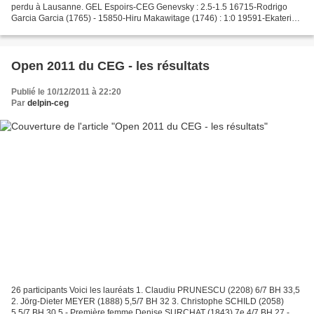
perdu à Lausanne. GEL Espoirs-CEG Genevsky : 2.5-1.5 16715-Rodrigo
Garcia Garcia (1765) - 15850-Hiru Makawitage (1746) : 1:0 19591-Ekaterina
Pak () - 15851-Sandu Makawitage (1787)...
Open 2011 du CEG - les résultats
Publié le 10/12/2011 à 22:20
Par
delpin-ceg
26 participants Voici les lauréats 1. Claudiu PRUNESCU (2208) 6/7 BH 33,5
2. Jörg-Dieter MEYER (1888) 5,5/7 BH 32 3. Christophe SCHILD (2058)
5,5/7 BH 30,5 - Première femme Denise SURCHAT (1843) 7e 4/7 BH 27 -