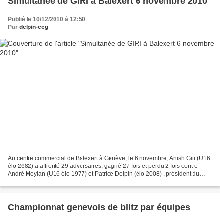
Simultanée de GIRI à Balexert 6 novembre 2010
Publié le 10/12/2010 à 12:50
Par
delpin-ceg
Au centre commercial de Balexert à Genève, le 6 novembre, Anish Giri (U16
élo 2682) a affronté 29 adversaires, gagné 27 fois et perdu 2 fois contre
André Meylan (U16 élo 1977) et Patrice Delpin (élo 2008) , président du
CEG, club organisateur. voici un...
Championnat genevois de blitz par équipes