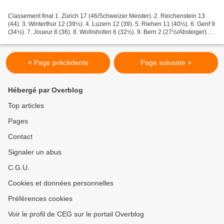
Classement final 1. Zürich 17 (46/Schweizer Meister). 2. Reichenstein 13
(44). 3. Winterthur 12 (39½). 4. Luzern 12 (39). 5. Riehen 11 (40½). 6. Genf 9
(34½). 7. Joueur 8 (36). 8. Wollishofen 6 (32½). 9. Bern 2 (27½/Absteiger).
10. Tribschen 0 (20½/Absteiger)....
< Page précédente
Page suivante >
Hébergé par Overblog
Top articles
Pages
Contact
Signaler un abus
C.G.U.
Cookies et données personnelles
Préférences cookies
Voir le profil de CEG sur le portail Overblog