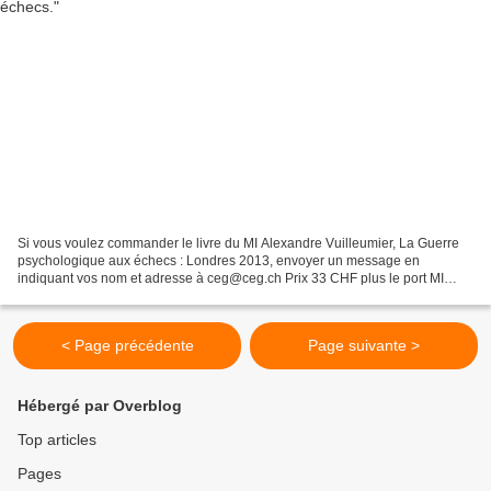
Si vous voulez commander le livre du MI Alexandre Vuilleumier, La Guerre
psychologique aux échecs : Londres 2013, envoyer un message en
indiquant vos nom et adresse à ceg@ceg.ch Prix 33 CHF plus le port MI
Alexandre Vuilleumier, entraîneur FIDE, a pris...
< Page précédente
Page suivante >
Hébergé par Overblog
Top articles
Pages