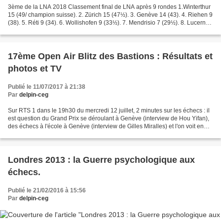
3ème de la LNA 2018 Classement final de LNA après 9 rondes 1.Winterthur
15 (49/ champion suisse). 2. Zürich 15 (47½). 3. Genève 14 (43). 4. Riehen 9
(38). 5. Réti 9 (34). 6. Wollishofen 9 (33½). 7. Mendrisio 7 (29½). 8. Lucerne
6 (34). 9. Bodan 4 (28/...
17ème Open Air Blitz des Bastions : Résultats et
photos et TV
Publié le 11/07/2017 à 21:38
Par
delpin-ceg
Sur RTS 1 dans le 19h30 du mercredi 12 juillet, 2 minutes sur les échecs : il
est question du Grand Prix se déroulant à Genève (interview de Hou Yifan),
des échecs à l'école à Genève (interview de Gilles Miralles) et l'on voit en
extérieur le blitz des...
Londres 2013 : la Guerre psychologique aux
échecs.
Publié le 21/02/2016 à 15:56
Par
delpin-ceg